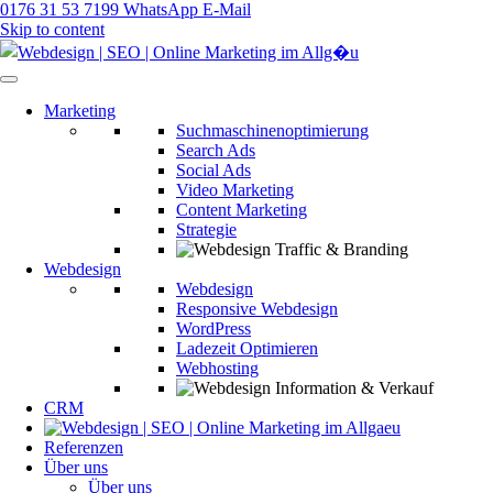
0176 31 53 7199
WhatsApp
E-Mail
Skip to content
Webagentur | Webdesign | SEO im Allgäu
Marketing
Suchmaschinenoptimierung
Search Ads
Social Ads
Video Marketing
Content Marketing
Strategie
Traffic & Branding
Webdesign
Webdesign
Responsive Webdesign
WordPress
Ladezeit Optimieren
Webhosting
Information & Verkauf
CRM
Referenzen
Über uns
Über uns