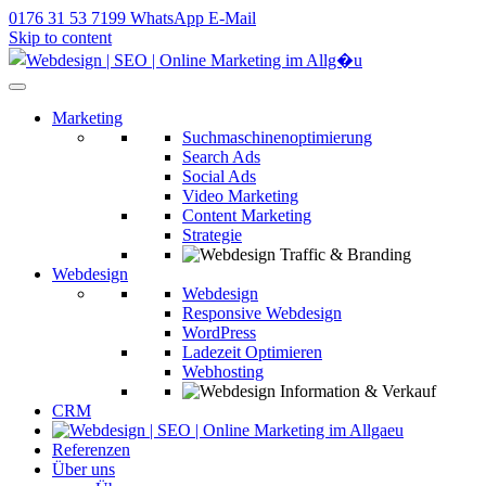
0176 31 53 7199
WhatsApp
E-Mail
Skip to content
Webagentur | Webdesign | SEO im Allgäu
Marketing
Suchmaschinenoptimierung
Search Ads
Social Ads
Video Marketing
Content Marketing
Strategie
Traffic & Branding
Webdesign
Webdesign
Responsive Webdesign
WordPress
Ladezeit Optimieren
Webhosting
Information & Verkauf
CRM
Referenzen
Über uns