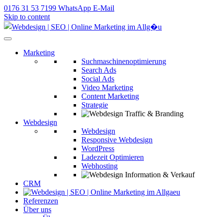
0176 31 53 7199
WhatsApp
E-Mail
Skip to content
Webagentur | Webdesign | SEO im Allgäu
Marketing
Suchmaschinenoptimierung
Search Ads
Social Ads
Video Marketing
Content Marketing
Strategie
Traffic & Branding
Webdesign
Webdesign
Responsive Webdesign
WordPress
Ladezeit Optimieren
Webhosting
Information & Verkauf
CRM
Referenzen
Über uns